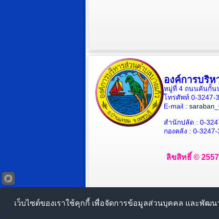
องค์การบริห
หมู่ที่ 4 ถนนคันก
โทรศัพท์ 0-3247
E-mail :
saraban_
สำนักปลัด : 0-324
กองคลัง : 0-3247-
ลิขสิทธิ์ © 255
เว็บไซต์ของเราใช้คุกกี้ เพื่อจัดการข้อมูลส่วนบุคคล และพัฒ