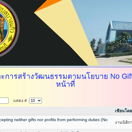
ะการสร้างวัฒนธรรมตามนโยบาย
No Gift
หน้าที่
แสดง #
เขียนโดย
pting neither gifts nor profits from performing duties (No
งานนิติก