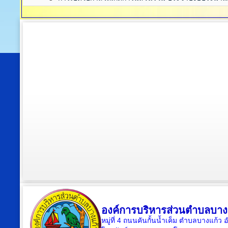
องค์การบริหารส่วนตำบลบาง
หมู่ที่ 4 ถนนคันกั้นน้ำเค็ม ตำบลบางแก้