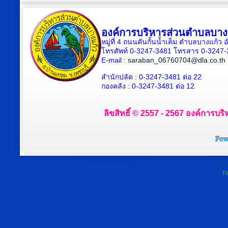
องค์การบริหารส่วนตำบลบาง
หมู่ที่ 4 ถนนคันกั้นน้ำเค็ม ตำบลบางแก้
โทรศัพท์ 0-3247-3481 โทรสาร 0-3247
E-mail :
saraban_06760704@dla.co.th
สำนักปลัด : 0-3247-3481 ต่อ 22
กองคลัง : 0-3247-3481 ต่อ 12
ลิขสิทธิ์ © 2557 - 2567 องค์การบริ
Th