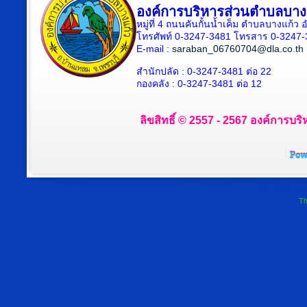
องค์การบริหารส่วนตำบลบาง
หมู่ที่ 4 ถนนคันกั้นน้ำเค็ม ตำบลบางแก้
โทรศัพท์ 0-3247-3481 โทรสาร 0-3247
E-mail :
saraban_06760704@dla.co.th
สำนักปลัด : 0-3247-3481 ต่อ 22
กองคลัง : 0-3247-3481 ต่อ 12
ลิขสิทธิ์ © 2557 - 2567 องค์การบริ
Th