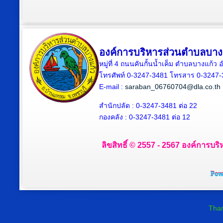
องค์การบริหารส่วนตำบลบาง
หมู่ที่ 4 ถนนคันกั้นน้ำเค็ม ตำบลบางแก้
โทรศัพท์ 0-3247-3481 โทรสาร 0-3247
E-mail :
saraban_06760704@dla.co.th
สำนักปลัด : 0-3247-3481 ต่อ 22
กองคลัง : 0-3247-3481 ต่อ 12
ลิขสิทธิ์ © 2557 - 2567 องค์การบริ
Than