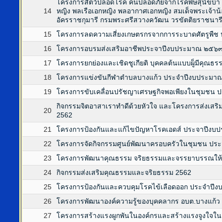
โครงการสัตว์ปลอดโรค คนปลอดภัยจากโรคพิษสุนัขบ้
14
หญิง พลเรือเอกหญิง พลอากาศเอกหญิง สมเด็จพระเจ้าน้
อัครราชกุมารี กรมพระศรีสวางควัฒน วรขัตติยราชนา
15
โครงการลดความเสี่ยงเกษตรกรจากการระบาดศัตรูพืช
16
โครงการอบรมส่งเสริมอาชีพประจาปีงบประมาณ ๒๕๖
17
โครงการยกย่องและเชิดชูเกียติ บุคคลต้นแบบผู็มีคุณ
18
โครงการแข่งขันกีฬาตำบลบางแก้ว ประจำปีงบประมา
19
โครงการขับเคลื่อนปรัชญาเศรษฐกิจพอเพียงในชุมชน
กิจกรรมจิตอาสาเราทำดีด้วยหัวใจ และโครงการส่งเส
20
2562
21
โครงการป้องกันและแก้ไขปัญหาโรคเอดส์ ประจาปีง
22
โครงการจัดกิจกรรมศูนย์พัฒนาครอบครัวในชุมชน ป
23
โครงการพัฒนาคุณธรรม จริยธรรมและจรรยาบรรณให้แ
24
กิจกรรมส่งเสริมคุณธรรมและจริยธรรม 2562
25
โครงการป้องกันและควบคุมโรคไข้เลือดออก ประจำปี
26
โครงการพัฒนาองค์ความรู้ของบุคคลากร อบต.บางแก้ว
27
โครงการสร้างแรงผูกพันในองค์กรและสร้างแรงจูงใจใ