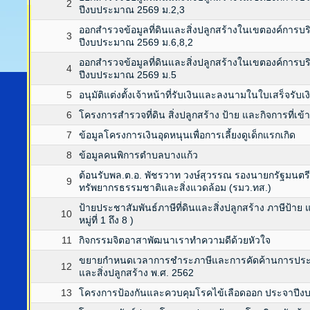
2
ปีงบประมาณ 2569 ม.2,3
ออกสำรวจข้อมูลที่ดินและสิ่งปลูกสร้างในเขตองค์การ
3
ปีงบประมาณ 2569 ม.6,8,2
ออกสำรวจข้อมูลที่ดินและสิ่งปลูกสร้างในเขตองค์การ
4
ปีงบประมาณ 2569 ม.5
5
อนุมัติแต่งตั้งเจ้าหน้าที่รับเงินและลงนามในใบเสร็จร
6
โครงการสำรวจที่ดิน สิ่งปลูกสร้าง ป้าย และกิจการที่
7
ข้อมูลโครงการเงินอุดหนุนเพื่อการเลี้ยงดูเด็กแรกเกิด
8
ข้อมูลคนพิการตำบลบางแก้ว
ต้อนรับพล.ต.อ. พัชรวาท วงษ์สุวรรณ รองนายกรัฐมนต
9
ทรัพยากรธรรมชาติและสิ่งแวดล้อม (รมว.ทส.)
ป้ายประชาสัมพันธ์ภาษีที่ดินและสิ่งปลูกสร้าง ภาษีป้า
10
หมู่ที่ 1 ถึง 8 )
11
กิจกรรมจิตอาสาพัฒนาเราทำความดีด้วยหัวใจ
ขยายกำหนดเวลาการชำระภาษีและการคัดค้านการประเมิ
12
และสิ่งปลูกสร้าง พ.ศ. 2562
13
โครงการป้องกันและควบคุมโรคไข้เลือดออก ประจาปี