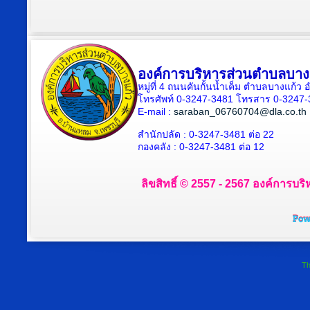
องค์การบริหารส่วนตำบลบาง
หมู่ที่ 4 ถนนคันกั้นน้ำเค็ม ตำบลบางแก้
โทรศัพท์ 0-3247-3481 โทรสาร 0-3247
E-mail :
saraban_06760704@dla.co.th
สำนักปลัด : 0-3247-3481 ต่อ 22
กองคลัง : 0-3247-3481 ต่อ 12
ลิขสิทธิ์ © 2557 - 2567 องค์การบริ
Th