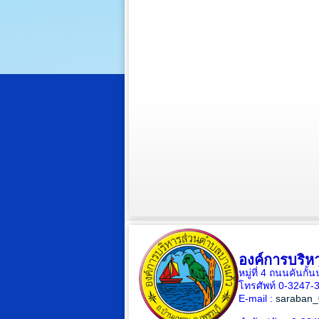
องค์การบริห
หมู่ที่ 4 ถนนคันก
โทรศัพท์ 0-3247
E-mail :
saraban_