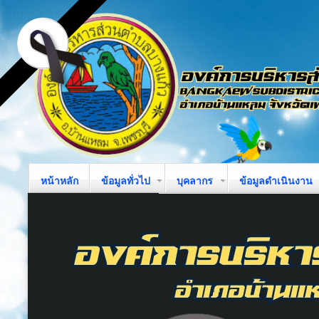
หน้าหลัก
ข้อมูลทั่วไป
บุคลากร
ข้อมูลดำเนินงาน