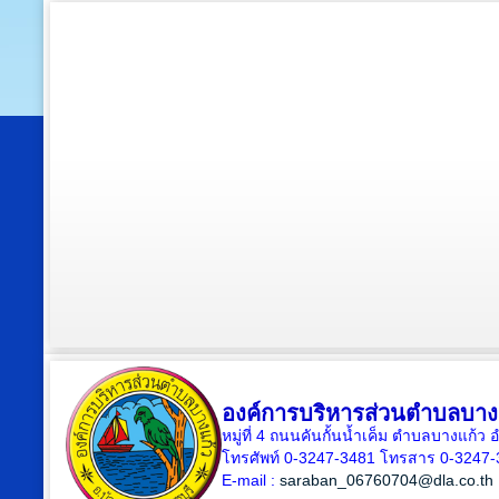
องค์การบริหารส่วนตำบลบาง
หมู่ที่ 4 ถนนคันกั้นน้ำเค็ม ตำบลบางแก้
โทรศัพท์ 0-3247-3481 โทรสาร 0-3247
E-mail :
saraban_06760704@dla.co.th