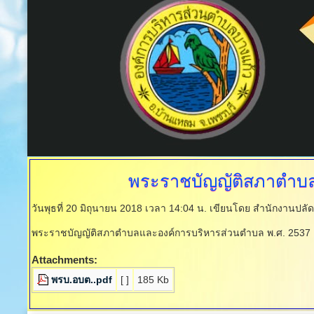
พระราชบัญญัติสภาตำบ
วันพุธที่ 20 มิถุนายน 2018 เวลา 14:04 น.
เขียนโดย สำนักงานปลัด
พระราชบัญญัติสภาตำบลและองค์การบริหารส่วนตำบล พ.ศ. 2537
Attachments:
พรบ.อบต..pdf
[ ]
185 Kb