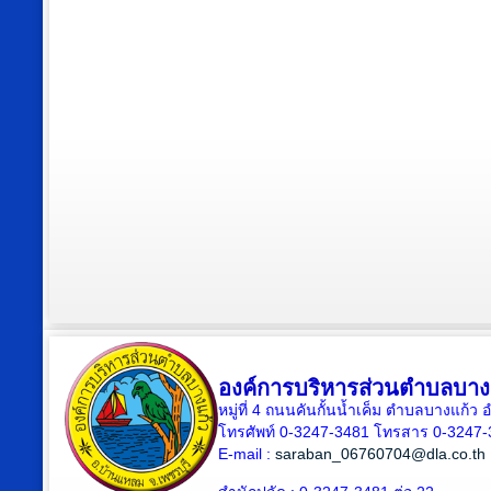
องค์การบริหารส่วนตำบลบาง
หมู่ที่ 4 ถนนคันกั้นน้ำเค็ม ตำบลบางแก้
โทรศัพท์ 0-3247-3481 โทรสาร 0-3247
E-mail :
saraban_06760704@dla.co.th