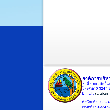
องค์การบริห
หมู่ที่ 4 ถนนคันก
โทรศัพท์ 0-3247
E-mail :
saraban_
สำนักปลัด : 0-324
กองคลัง : 0-3247-