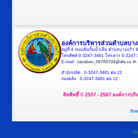
องค์การบริหารส่วนตำบลบาง
หมู่ที่ 4 ถนนคันกั้นน้ำเค็ม ตำบลบางแก้
โทรศัพท์ 0-3247-3481 โทรสาร 0-3247
E-mail :
saraban_06760704@dla.co.th
สำนักปลัด : 0-3247-3481 ต่อ 22
กองคลัง : 0-3247-3481 ต่อ 12
ลิขสิทธิ์ © 2557 - 2567 องค์การบริ
Tha