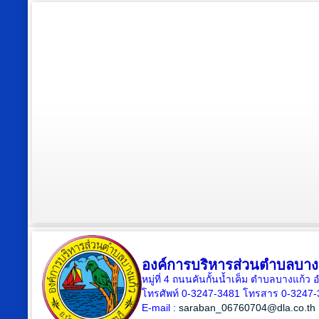
องค์การบริหารส่วนตำบลบาง
หมู่ที่ 4 ถนนคันกั้นน้ำเค็ม ตำบลบางแก้
โทรศัพท์ 0-3247-3481 โทรสาร 0-3247
E-mail :
saraban_06760704@dla.co.th