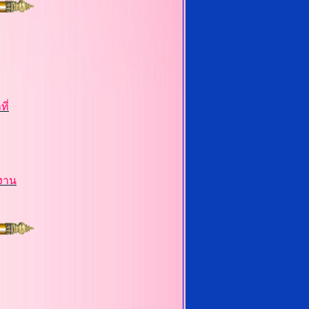
ี่
ยงาน