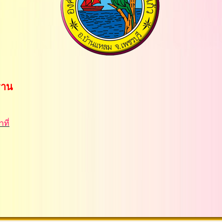
นฐาน
ที่