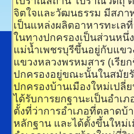
โบราณสถาน โบราณวัตถุ ต
จิตใจและวัฒนธรรม มีสภาพ
เป็นแหล่งผลิตอาหารทะเลที
ในทางปกครองเป็นส่วนหนึ่ง
แม่น้ำเพชรบุรีขึ้นอยู่กับแข
แขวงหลวงพรหมสาร (เรียกช
ปกครองอยู่ขณะนั้นในสมัยร
ปกครองบ้านเมืองใหม่เปลี่
ได้รับการยกฐานะเป็นอำเภอ เม
ตั้งที่ว่าการอำเภอที่ตลาด
หลักฐาน และได้ตั้งขึ้นใหม่เม