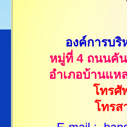
องค์การบริ
หมู่ที่ 4 ถนนค
อำเภอบ้านแหลม
โทรศั
โทรสา