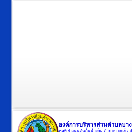
องค์การบริหารส่วนตำบลบาง
หมู่ที่ 4 ถนนคันกั้นน้ำเค็ม ตำบลบางแก้