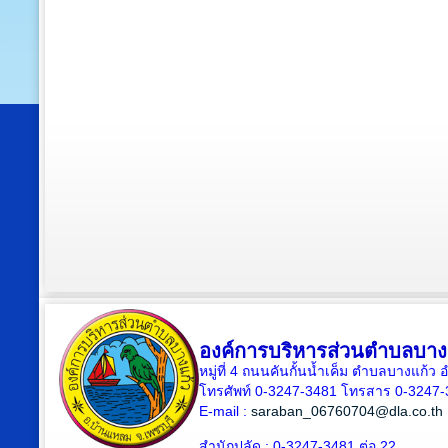
องค์การบริหารส่วนตำบลบาง
หมู่ที่ 4 ถนนคันกั้นน้ำเค็ม ตำบลบางแก้
โทรศัพท์ 0-3247-3481 โทรสาร 0-3247
E-mail :
saraban_06760704@dla.co.th
สำนักปลัด : 0-3247-3481 ต่อ 22