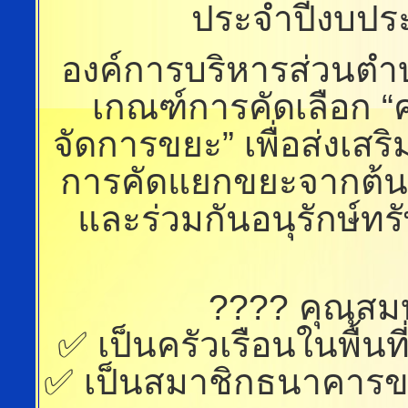
ประจำปีงบปร
องค์การบริหารส่วนตำ
เกณฑ์การคัดเลือก “
จัดการขยะ” เพื่อส่งเสร
การคัดแยกขยะจากต้นท
และร่วมกันอนุรักษ์ท
???? คุณสมบ
✅ เป็นครัวเรือนในพื้น
✅ เป็นสมาชิกธนาคารขย