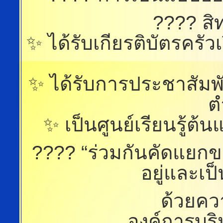
???? สิท
✨ ได้รับเกียรติบัตรคร
✨ ได้รับการประชาสัมพั
ต
✨ เป็นศูนย์เรียนรู้
???? “ร่วมกันคัดแยก
อยู่และเป
ด้วยค
องค์การบร