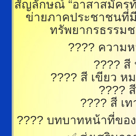
สัญลักษณ์ “อาสาสมัครท้อ
ข่ายภาคประชาชนที่ม
ทรัพยากรธรรมชา
???? ความห
???? สี 
???? สี เขียว หม
???? ส
???? สี เ
???? บทบาทหน้าที่ของอ