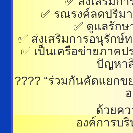
✅ ส่งเสริมกา
✅ รณรงค์ลดปริม
✅ ดูแลรัก
✅ ส่งเสริมการอนุรักษ
✅ เป็นเครือข่ายภาคป
ปัญหาสิ
???? “ร่วมกันคัดแยกขย
อ
ด้วยค
องค์การบร