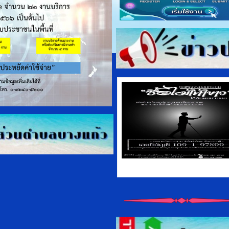
พื้นที่อำเภอชะอำ) ณ โรงพยาบาลประจำอ