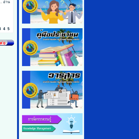
..
อ่าน
3
4
5