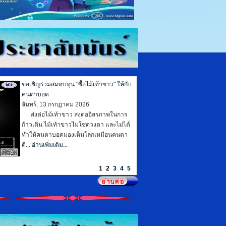
สำนักงานพัฒนาสังคมและความมั่นคงของ
มนุษย์จังหวัดเพชรบุรี จัดโครงการ One
Stop Service ออกหน่วยจดทะเบียนคน
พิการเคลื่อนที่ 7 อำเภอ
พฤหัสบดี, 09 กรกฏาคม 2026
ขออนุญาตประชาสัมพันธ์โครงการออก
หน่วยบริการเคลื่อนที่ One Stop Service
ประจำปี 2569 จำนวน 7 อำเภอ (ยกเว้น
ำเภอ 7 แห่ง ...
อ่านเพิ่มเติม...
1
2
3
4
5